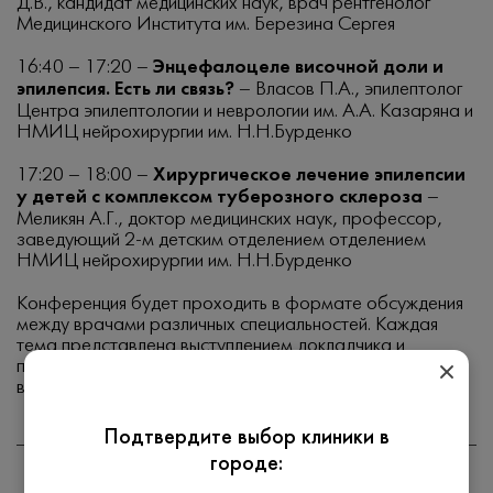
Д.В., кандидат медицинских наук, врач рентгенолог
Медицинского Института им. Березина Сергея
16:40 – 17:20 –
Энцефалоцеле височной доли и
эпилепсия. Есть ли связь?
– Власов П.А., эпилептолог
Центра эпилептологии и неврологии им. А.А. Казаряна и
НМИЦ нейрохирургии им. Н.Н.Бурденко
17:20 – 18:00 –
Хирургическое лечение эпилепсии
у детей с комплексом туберозного склероза
–
Меликян А.Г., доктор медицинских наук, профессор,
заведующий 2-м детским отделением отделением
НМИЦ нейрохирургии им. Н.Н.Бурденко
Конференция будет проходить в формате обсуждения
между врачами различных специальностей. Каждая
тема представлена выступлением докладчика и
последующей развернутой дискуссией. Будем рады
встретиться с Вами и услышать Вашу точку зрения.
Подтвердите выбор клиники в
городе: