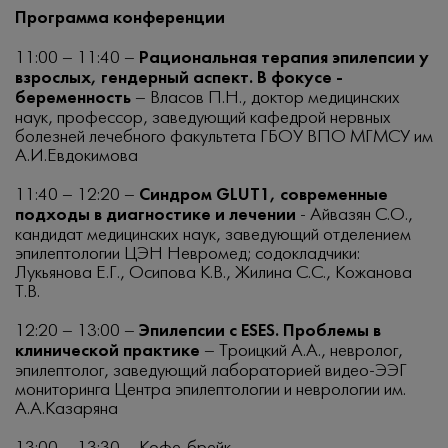
Программа конференции
11:00 – 11:40 –
Рациональная терапия эпилепсии у
взрослых, гендерный аспект. В фокусе -
беременность
– Власов П.Н., доктор медицинских
наук, профессор, заведующий кафедрой нервных
болезней лечебного факультета ГБОУ ВПО МГМСУ им
А.И.Евдокимова
11:40 – 12:20 –
Синдром GLUT1, современные
подходы в диагностике и лечении
- Айвазян С.О.,
кандидат медицинских наук, заведующий отделением
эпилептологии ЦЭН Невромед; содокладчики:
Лукьянова Е.Г., Осипова К.В., Жилина С.С., Кожанова
Т.В.
12:20 – 13:00 –
Эпилепсии с ESES. Проблемы в
клинической практике
– Троицкий А.А., невролог,
эпилептолог, заведующий лабораторией видео-ЭЭГ
мониторинга Центра эпилептологии и неврологии им.
А.А.Казаряна