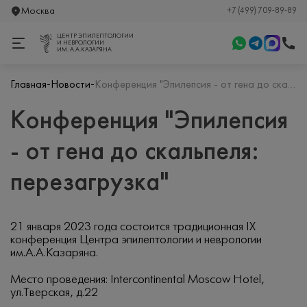
Москва
+7 (499) 709-89-89
ЦЕНТР ЭПИЛЕПТОЛОГИИ
И НЕВРОЛОГИИ
ИМ. А.А.КАЗАРЯНА
-
-
Главная
Новости
Конференция "Эпилепсия - от гена до скальпеля: перезагрузка"
Конференция "Эпилепсия
- от гена до скальпеля:
перезагрузка"
21 января 2023 года состоится традиционная IX
конференция Центра эпилептологии и неврологии
им.А.А.Казаряна.
Место проведения: Intercontinental Moscow Hotel,
ул.Тверская, д.22