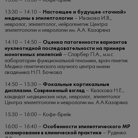
13:00 – 13:30 – Кофе-брейк
13:30 – 14:10 –
Настоящее и будущее «точной»
медицины в эпилептологии
– Иванова И.В.,
невролог, эпилептолог, нейрогенетик Центра
эпилептологии и неврологии им. А.А. Казаряна
14:10 – 14:50 –
Оценка патогенности вариантов
нуклеотидной последовательности на примере
моногенных эпилепсий
– Спарбер П.А., м.н.с
лаборатории функциональной геномики, врач-генетик
Медико-генетического научного центра имени
академика Н.П. Бочкова
14:50 – 15:30 –
Фокальные кортикальные
дисплазии. Современный взгляд
– Кваскова Н.Е.,
кандидат медицинских наук, невролог, эпилептолог
Центра эпилептологии и неврологии им. А.А.Казаряна
15:30 – 16:00 – Кофе-брейк
16:00 – 16:40 –
Особенности эпилептического МР
сканирования в клинической практике
– Руденко