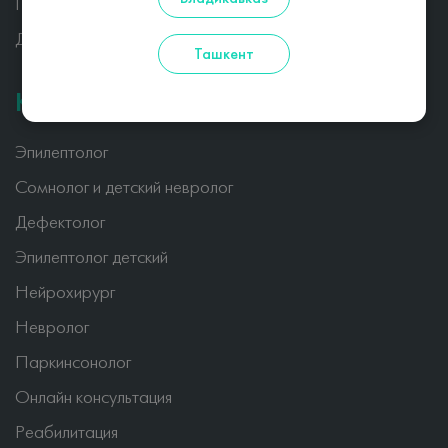
Публикации
Для пациентов
Ташкент
Консультации
Эпилептолог
Сомнолог и детский невролог
Дефектолог
Эпилептолог детский
Нейрохирург
Невролог
Паркинсонолог
Онлайн консультация
Реабилитация