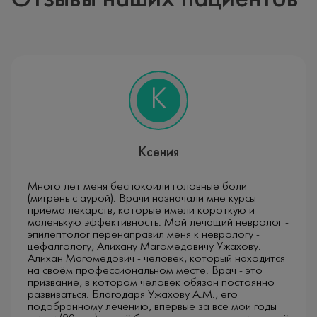
около 10 часов.
Суточные и многосуточные исследования.
Длительность, тип и дополнительные условия проведения
исследования (например, установку дополнительных
К
электродов) определяет лечащий врач, в зависимости
от стоящих перед ним задач:
Подозрение на эпилепсию – поиск изменений, с
высокой вероятностью ассоциированных с этим
Ксения
диагнозом, и в случае выявления оценить
взаимосвязь данных изменений с различными
Много лет меня беспокоили головные боли
функциональными состояниями пациента (активное
(мигрень с аурой). Врачи назначали мне курсы
бодрствование, расслабленное бодрствование,
приёма лекарств, которые имели короткую и
засыпание, глубокий сон, реакция на закрывание
маленькую эффективность. Мой лечащий невролог -
глаз, реакция на ритмичные вспышки света,
эпилептолог перенаправил меня к неврологу -
реакция на глубокое дыхание и др).
цефалгологу, Алихану Магомедовичу Ужахову.
Алихан Магомедович - человек, который находится
на своём профессиональном месте. Врач - это
Необходимость записи сна, с учетом вероятности
призвание, в котором человек обязан постоянно
«поймать сон» во время исследования, а также
развиваться. Благодаря Ужахову А.М., его
возраста и физиологических особенностей
подобранному лечению,​ впервые за все мои годы
пациента. ЭЭГ мониторинг сна позволяет