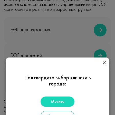
имеется множество нюансов в проведении видео-ЭЭГ
мониторинга в различных возрастных группах.
ЭЭГ для взрослых
ЭЭГ для детей
Подтвердите выбор клиники в
ЭЭГ на дому
городе:
Москва
Обследование проводится по методике,
рекомендованной специализированными
международными сообществами (ILAE, IFCN), с