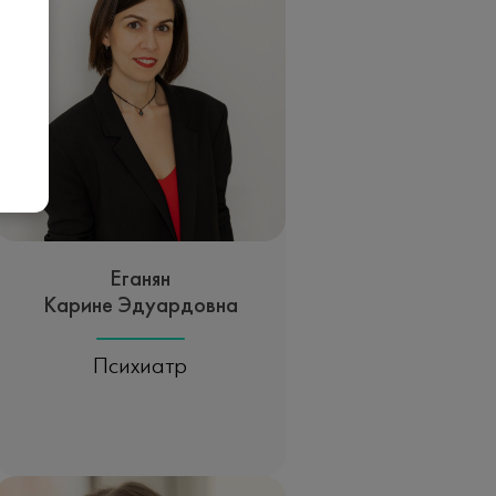
Еганян
Карине Эдуардовна
Психиатр
Записаться на прием