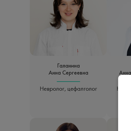
Галанина
Анна Сергеевна
Анна
Невролог, цефалголог
Невро
Записаться на прием
Зап