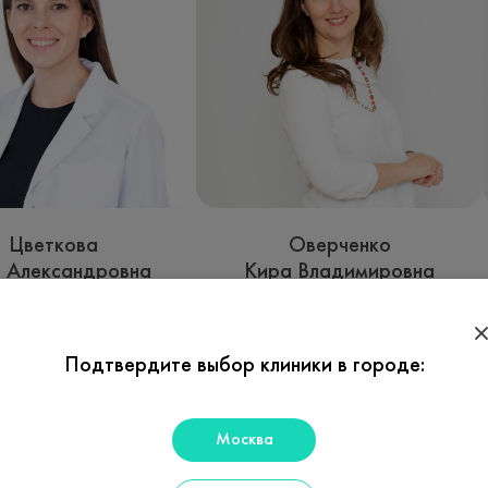
Цветкова
Оверченко
 Александровна
Кира Владимировна
лог, цефалголог
Невролог, отоневролог,
кандидат медицинских
Подтвердите выбор клиники в городе:
исаться на прием
наук
Записаться на прием
Москва