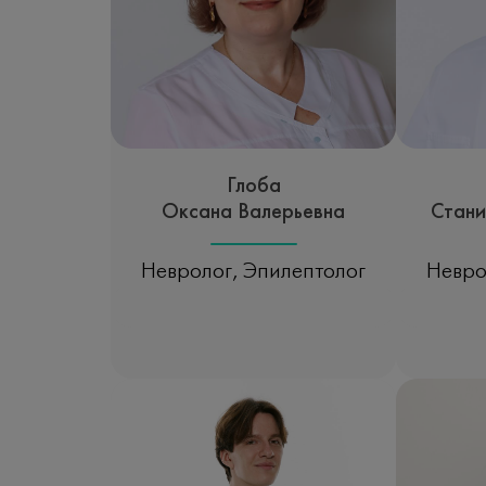
Глоба
Оксана Валерьевна
Стани
Невролог, Эпилептолог
Невро
Записаться на прием
Зап