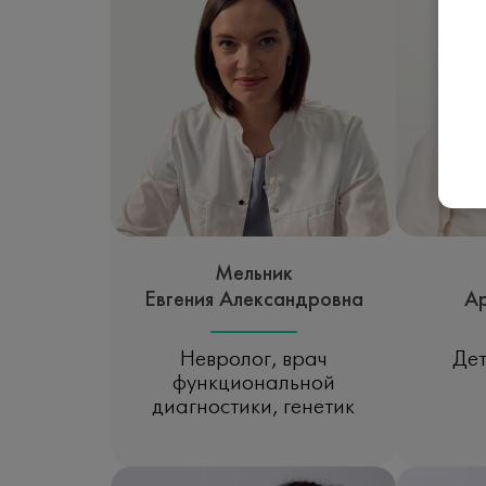
Мельник
Евгения Александровна
А
Невролог, врач
Дет
функциональной
Зап
диагностики, генетик
Записаться на прием