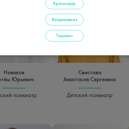
Краснодар
Владикавказ
Ташкент
Новиков
Свистова
ртём Юрьевич
Анастасия Сергеевна
ский психиатр
Детский психиатр
исаться на прием
Записаться на прием