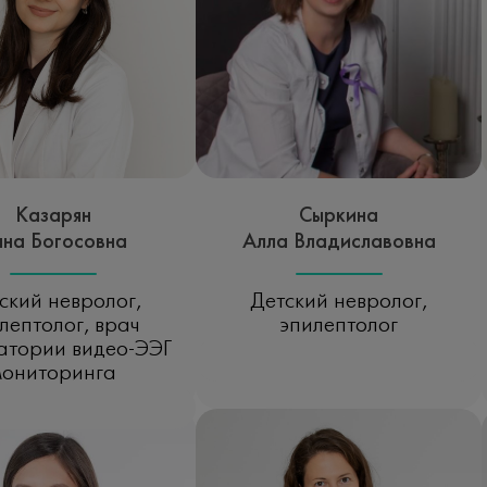
Казарян
Сыркина
на Богосовна
Алла Владиславовна
ский невролог,
Детский невролог,
лептолог, врач
эпилептолог
атории видео-ЭЭГ
Записаться на прием
мониторинга
исаться на прием