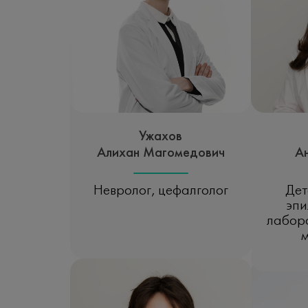
Ужахов
Алихан Магомедович
Ан
Невролог, цефалголог
Дет
эпи
Записаться на прием
лабор
Зап