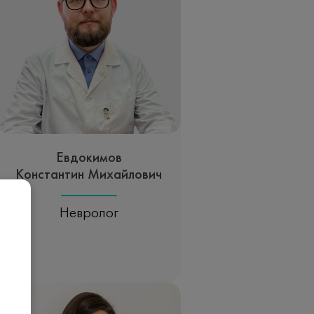
Евдокимов
Константин Михайлович
Невролог
Записаться на прием