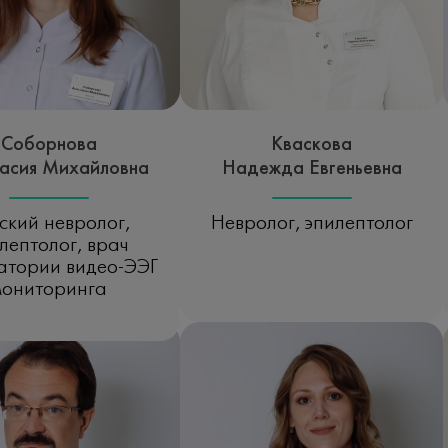
Соборнова
Кваскова
асия Михайловна
Надежда Евгеньевна
ский невролог,
Невролог, эпилептолог
лептолог, врач
Записаться на прием
атории видео-ЭЭГ
мониторинга
исаться на прием