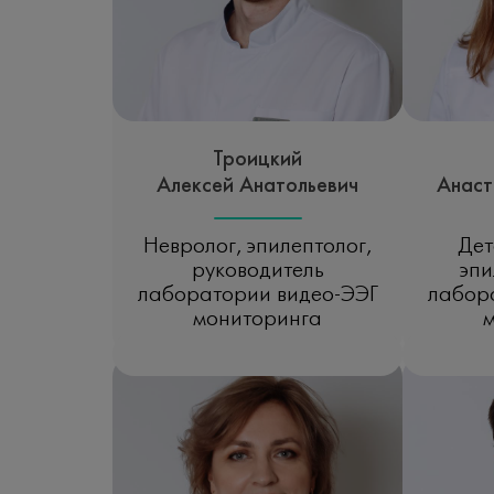
Троицкий
Алексей Анатольевич
Анаст
Невролог, эпилептолог,
Дет
руководитель
эпи
лаборатории видео-ЭЭГ
лабор
мониторинга
Записаться на прием
Зап