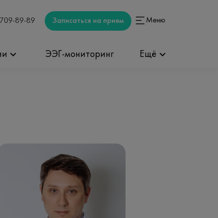
Меню
Записаться на прием
 709-89-89
ии
ЭЭГ-мониторинг
Ещё