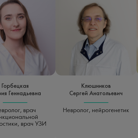
Горбецкая
Клюшников
ия Геннадьевна
Сергей Анатольевич
вролог, врач
Невролог, нейрогенетик
нкциональной
Записаться на прием
остики, врач УЗИ
исаться на прием