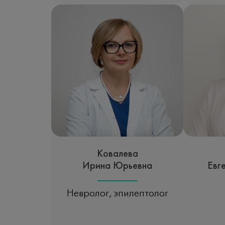
Ковалева
Ирина Юрьевна
Евг
Невролог, эпилептолог
Записаться на прием
Зап