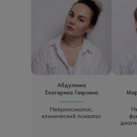
Абдуллина
Екатерина Гаяровна
Мар
Нейропсихолог,
Не
клинический психолог
фу
диагн
Записаться на прием
Зап