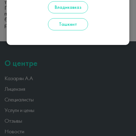
тяжелым, однако излечимым заболеванием.
Владикавказ
Применение современного фармакологического и
психотерапевтического лечения позволяет помочь
большинству пациентов и достичь наилучших
Ташкент
результатов.
О центре
Казарян А.А
Лицензия
Специалисты
Услуги и цены
Отзывы
Новости