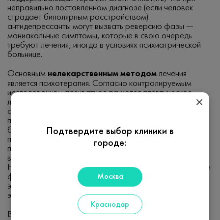
неправильно поставленном диагнозе (если человек
страдает биполярным расстройством)
антидепрессанты могут вызвать реверсию фазы —
маниакальные симптомы, которые в свою очередь
требуют лечения, иногда в условиях психиатрической
больнице.
Основным
нелекарственным методом
лечения
является психотерапия. Согласно контролируемым
исследованиям адекватное психотерапевтическое
лечение не менее эффективно, чем лечение
современными антидепрессантами. При этом у
пациентов избегающих приема лекарств, например,
беременные женщины, психотерапия является
Подтвердите выбор клиники в
предпочтительной. Длительность
городе:
психотерапевтического лечения может значительно
варьировать - от нескольких месяцев до нескольких лет.
Не редко, врачи комбинируют психотерапевтическое и
Москва
фармакологическое лечение, что повышает
эффективность и ускоряет достижение положительного
эффекта.
Краснодар
В заключении стоит отметить, что депрессия является