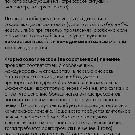
психотравмирующей или стрессовой ситуации
(например, потеря близкого).
Лечение необходимо начинать при длительно
сохраняющихся симптомах (условно принято более 2-х
недель), либо при тяжелых проявлениях (особенно если
есть мысли о самоубийстве!). Существуют как
лекарственные
, так и
немедикаментозные
методы
терапии депрессий.
Фармакологическое (лекарственное) лечение
проводят соответственно современным
международным стандартам, в первую очередь
антидепрессантами и, при необходимости,
препаратами из других фармакологических групп.
Эффект оценивают только через 4-6 нед, это связанно
с тем, что действие большинства антидепрессантов
накопительное и молниеносного результата ждать
нельзя. В части случаев требуется коррекция терапии и
комплексное лечение. Чаще всего требуется длительное
лечение, не менее 6 мес. В некоторых случаях
депрессивные эпизоды повторяются в течение жизни,
тогда требуется долгосрочная (не менее 1 года)
поддерживающая терапия. Стоит отметить, что при