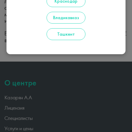
лечению эпилепсии и коморбидных
Краснодар
состояний», «Эпилепсия:
мультидисциплинарный подход в диагностике
Владикавказ
и лечении», «Июнь. Нейронауки. Башкирия»
В
2025
принимала участие в 36 конгрессе ILAE
Ташкент
в Лиссабоне, Португалия.
О центре
Казарян А.А
Лицензия
Специалисты
Услуги и цены